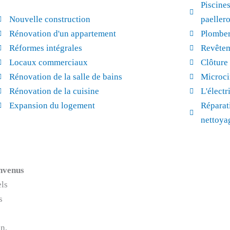
Piscines
Nouvelle construction
paeller
Rénovation d'un appartement
Plomber
Réformes intégrales
Revêtem
Locaux commerciaux
Clôture 
Rénovation de la salle de bains
Microci
Rénovation de la cuisine
L'électr
Expansion du logement
Réparati
nettoyag
onvenus
els
s
on,