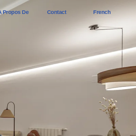
A Propos De
Contact
French