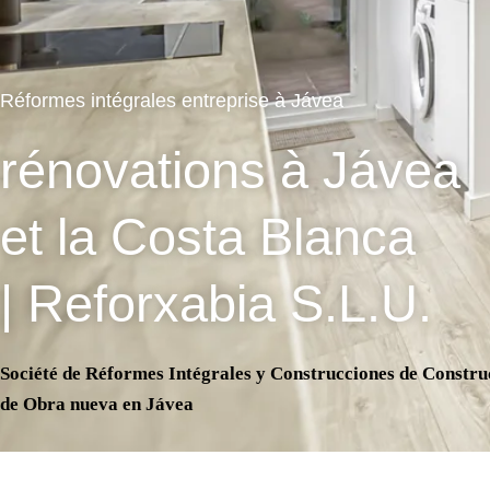
Réformes intégrales entreprise à Jávea
rénovations à Jávea
et la Costa Blanca
| Reforxabia S.L.U.
Société de Réformes Intégrales
y Construcciones de Constru
de Obra nueva en Jávea