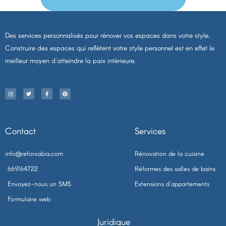
Des services personnalisés pour rénover vos espaces dans votre style.
Construire des espaces qui reflètent votre style personnel est en effet le
meilleur moyen d'atteindre la paix intérieure.
I
T
F
P
n
w
a
i
s
i
c
n
t
t
e
t
a
t
b
e
g
e
o
r
r
r
o
e
a
k
s
m
-
t
f
Contact
Services
info@reforxabia.com
Rénovation de la cuisine
669164722
Réformes des salles de bains
Envoyez-nous un SMS
Extensions d'appartements
Formulaire web
Juridique