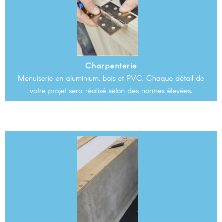
Charpenterie
Menuiserie en aluminium, bois et PVC. Chaque détail de
votre projet sera réalisé selon des normes élevées.