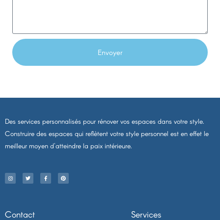
r
e
r
s
i
s
e
a
l
Envoyer
g
e
Des services personnalisés pour rénover vos espaces dans votre style.
Construire des espaces qui reflètent votre style personnel est en effet le
meilleur moyen d'atteindre la paix intérieure.
I
T
F
P
n
w
a
i
s
i
c
n
t
t
e
t
a
t
b
e
g
e
o
r
r
r
o
e
a
k
s
m
-
t
f
Contact
Services