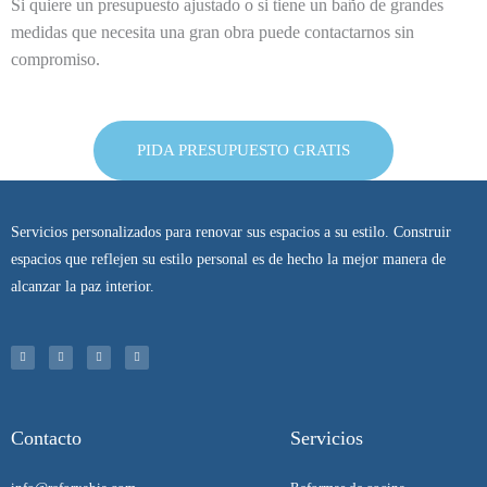
Si quiere un presupuesto ajustado o si tiene un baño de grandes
medidas que necesita una gran obra puede contactarnos sin
compromiso.
PIDA PRESUPUESTO GRATIS
Servicios personalizados para renovar sus espacios a su estilo. Construir
espacios que reflejen su estilo personal es de hecho la mejor manera de
alcanzar la paz interior.
I
T
F
P
n
w
a
i
s
i
c
n
t
t
e
t
a
t
b
e
g
e
o
r
r
r
o
e
a
k
s
m
-
t
f
Contacto
Servicios