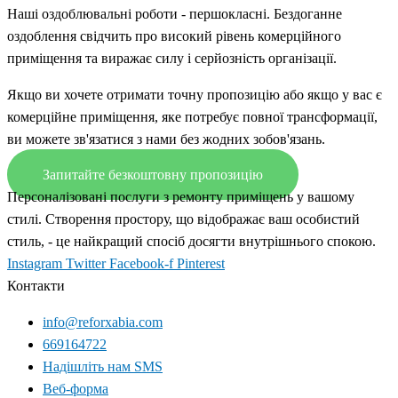
Наші оздоблювальні роботи - першокласні. Бездоганне
оздоблення свідчить про високий рівень комерційного
приміщення та виражає силу і серйозність організації.
Якщо ви хочете отримати точну пропозицію або якщо у вас є
комерційне приміщення, яке потребує повної трансформації,
ви можете зв'язатися з нами без жодних зобов'язань.
Запитайте безкоштовну пропозицію
Персоналізовані послуги з ремонту приміщень у вашому
стилі. Створення простору, що відображає ваш особистий
стиль, - це найкращий спосіб досягти внутрішнього спокою.
Instagram
Twitter
Facebook-f
Pinterest
Контакти
info@reforxabia.com
669164722
Надішліть нам SMS
Веб-форма