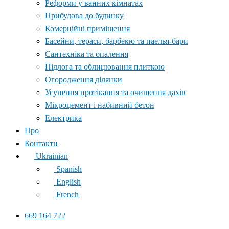
Реформи у ванних кімнатах
Прибудова до будинку
Комерційні приміщення
Басейни, тераси, барбекю та паелья-бари
Сантехніка та опалення
Підлога та облицювання плиткою
Огородження ділянки
Усунення протікання та очищення дахів
Мікроцемент і набивний бетон
Електрика
Про
Контакти
Ukrainian
Spanish
English
French
669 164 722