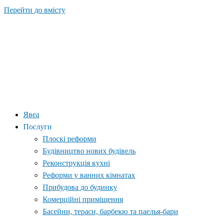
Перейти до вмісту
Явеа
Послуги
Плоскі реформи
Будівництво нових будівель
Реконструкція кухні
Реформи у ванних кімнатах
Прибудова до будинку
Комерційні приміщення
Басейни, тераси, барбекю та паелья-бари