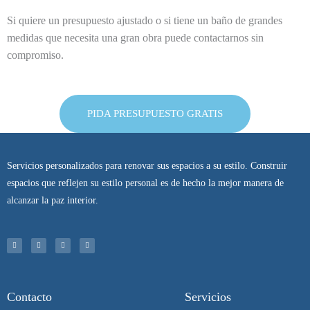
Si quiere un presupuesto ajustado o si tiene un baño de grandes
medidas que necesita una gran obra puede contactarnos sin
compromiso.
PIDA PRESUPUESTO GRATIS
Servicios personalizados para renovar sus espacios a su estilo. Construir
espacios que reflejen su estilo personal es de hecho la mejor manera de
alcanzar la paz interior.
I
T
F
P
n
w
a
i
s
i
c
n
t
t
e
t
a
t
b
e
g
e
o
r
r
r
o
e
a
k
s
m
-
t
f
Contacto
Servicios